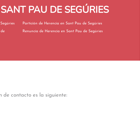
 SANT PAU DE SEGÚRIES
t Pau de Segúries
Partición de Herencia en Sant Pau de Segúries
Renuncia de Herencia en Sant Pau de Segúries
 de contacto es la siguiente: