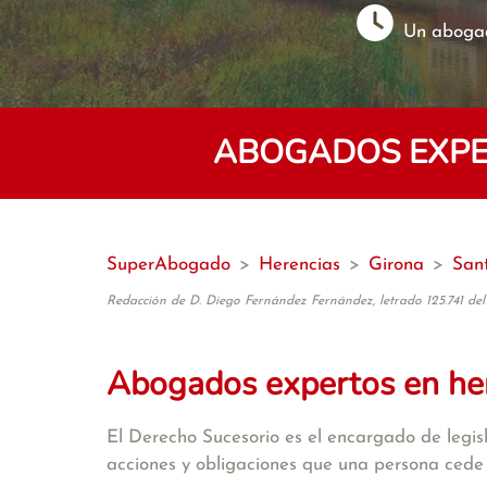
Un abogad
ABOGADOS EXPER
SuperAbogado
>
Herencias
>
Girona
>
San
Redacción de D. Diego Fernández Fernández, letrado 125.741 del
Abogados expertos en he
El Derecho Sucesorio es el encargado de legisla
acciones y obligaciones que una persona cede 