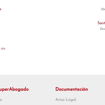
16
Di
Sant
Dir
 s/n
SuperAbogado
Documentación
o
Aviso Legal