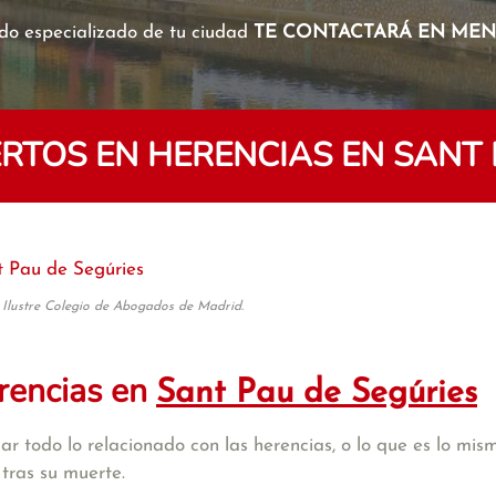
o especializado de tu ciudad
TE CONTACTARÁ EN MENO
TOS EN HERENCIAS EN SANT 
t Pau de Segúries
 Ilustre Colegio de Abogados de Madrid.
rencias en
Sant Pau de Segúries
r todo lo relacionado con las herencias, o lo que es lo mism
tras su muerte.