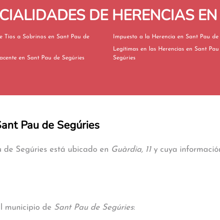
IALIDADES DE HERENCIAS EN
s a Sobrinos en Sant Pau de
Impuesto a la Herencia en San
Legítimas en las Herencias en Sant Pau de
Herencia Yacente en Sant Pau de Segúries
Segúries
 Sant Pau de Segúries
au de Segúries está ubicado en
Guàrdia, 11
y cuya información
al municipio de
Sant Pau de Segúries
: