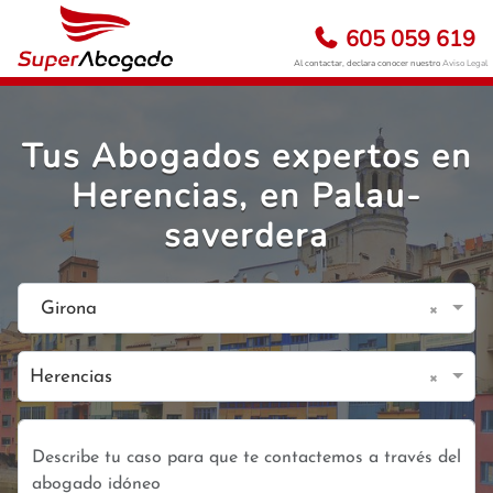
605 059 619
Al contactar, declara conocer nuestro
Aviso Legal
Tus Abogados expertos en
Herencias, en Palau-
saverdera
×
Girona
×
Herencias