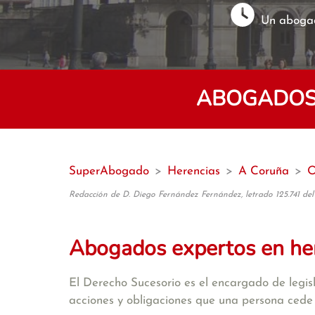
Un abogad
ABOGADOS 
SuperAbogado
>
Herencias
>
A Coruña
>
O
Redacción de D. Diego Fernández Fernández, letrado 125.741 del
Abogados expertos en he
El Derecho Sucesorio es el encargado de legisla
acciones y obligaciones que una persona cede 