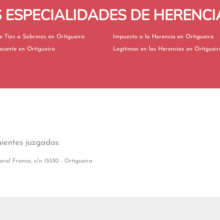
ESPECIALIDADES DE HERENCI
Herencia de Tíos a Sobrinos en Ortigueira
Impuesto a la Herencia en Ortigueira
Herencia Yacente en Ortigueira
Legítimas en las Herencias en Ortigue
uientes juzgados:
ral Franco, s/n 15330 - Ortigueira