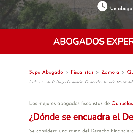
Un abogad
ABOGADOS EXPERT
SuperAbogado
>
Fiscalistas
>
Zamora
>
Qu
Redacción de D. Diego Fernández Fernández, letrado 125.741 del
Los mejores abogados fiscalistas de
Quiruelas
¿Dónde se encuadra el De
Se considera una rama del Derecho Financiero,