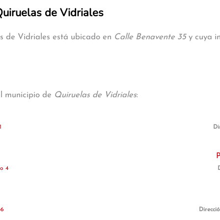
Quiruelas de Vidriales
as de Vidriales está ubicado en
Calle Benavente 35
y cuya in
al municipio de
Quiruelas de Vidriales
:
1
Di
P
o 4
56
Direcci