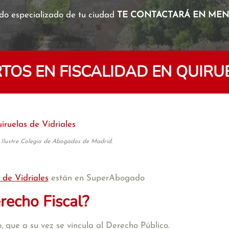
o especializado de tu ciudad
TE CONTACTARÁ EN MENO
OS EN FISCALIDAD EN QUIRUE
iruelas de Vidriales
 Ilustre Colegio de Abogados de Madrid.
 de Vidriales
están en SuperAbogado
recho Fiscal?
 que a su vez se vincula al Derecho Público.