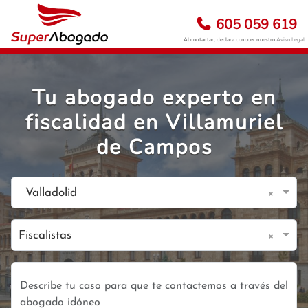
605 059 619
Al contactar, declara conocer nuestro
Aviso Legal
Tu abogado experto en
fiscalidad en Villamuriel
de Campos
×
Valladolid
×
Fiscalistas