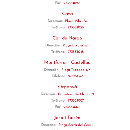
Fax:
973384092
Cava
Dirección:
Plaça Vila s/n
Teléfono:
973384036
Coll de Nargó
Dirección:
Plaça Escoles s/n
Teléfono:
973383048
Montferrer i Castellbò
Dirección:
Plaça Trobada s/n
Teléfono:
973351343
Organyà
Dirección:
Carretera De Lleida 21
Teléfono:
973383007
Fax:
973383007
Josa i Tuixén
Dirección:
Plaça Serra del Cadí 1