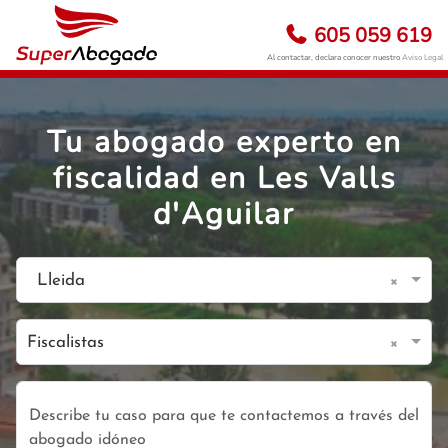
605 059 619
Al contactar, declara conocer nuestro
Aviso Legal
Tu abogado experto en
fiscalidad en Les Valls
d'Aguilar
×
Lleida
×
Fiscalistas