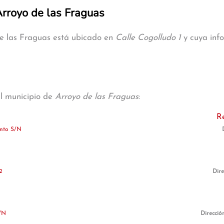
Arroyo de las Fraguas
de las Fraguas está ubicado en
Calle Cogolludo 1
y cuya info
al municipio de
Arroyo de las Fraguas
:
R
ento S/N
2
Dire
/N
Direcció