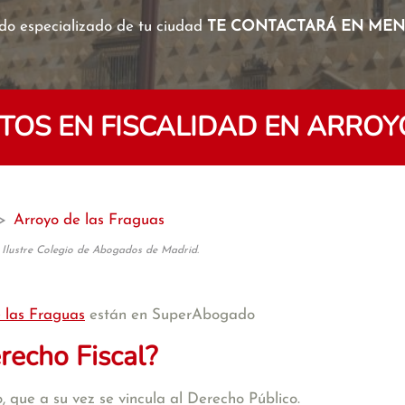
o especializado de tu ciudad
TE CONTACTARÁ EN MENO
OS EN FISCALIDAD EN ARROY
>
Arroyo de las Fraguas
 Ilustre Colegio de Abogados de Madrid.
 las Fraguas
están en SuperAbogado
recho Fiscal?
 que a su vez se vincula al Derecho Público.