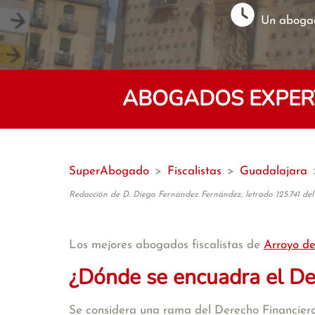
Un abogad
ABOGADOS EXPERT
SuperAbogado
>
Fiscalistas
>
Guadalajara
Redacción de D. Diego Fernández Fernández, letrado 125.741 del
Los mejores abogados fiscalistas de
Arroyo de
¿Dónde se encuadra el De
Se considera una rama del Derecho Financiero,