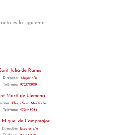
cto es la siguiente:
Sant Julià de Ramis
Dirección:
Major s/n
Teléfono:
972170909
nt Martí de Llémena
ección:
Plaça Sant Marti s/n
Teléfono:
972443034
t Miquel de Campmajor
Dirección:
Escoles s/n