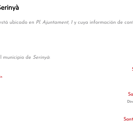
Serinyà
 está ubicado en
Pl. Ajuntament, 1
y cuya información de conta
al municipio de
Serinyà
:
/n
Sa
Dir
San