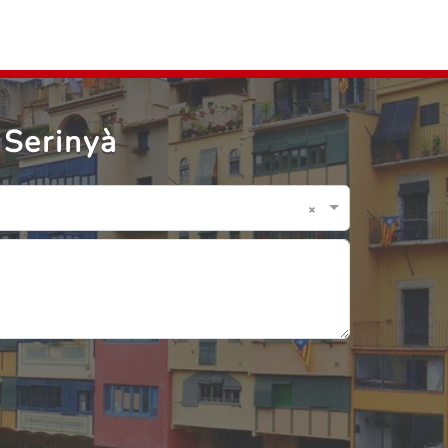
 Serinyà
×