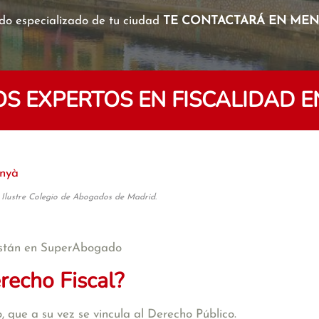
o especializado de tu ciudad
TE CONTACTARÁ EN MENO
 EXPERTOS EN FISCALIDAD E
inyà
 Ilustre Colegio de Abogados de Madrid.
stán en SuperAbogado
recho Fiscal?
 que a su vez se vincula al Derecho Público.