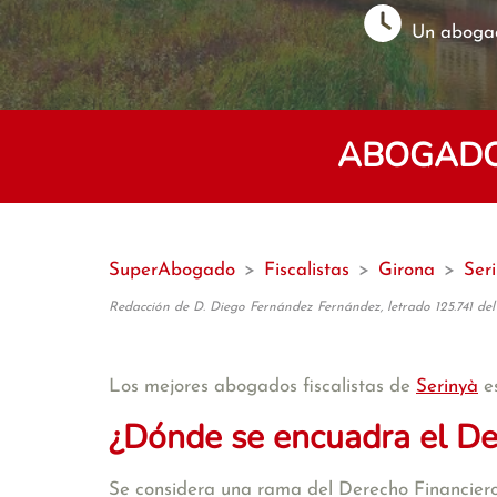
Un abogad
ABOGADOS
SuperAbogado
>
Fiscalistas
>
Girona
>
Ser
Redacción de D. Diego Fernández Fernández, letrado 125.741 del
Los mejores abogados fiscalistas de
Serinyà
e
¿Dónde se encuadra el De
Se considera una rama del Derecho Financiero,