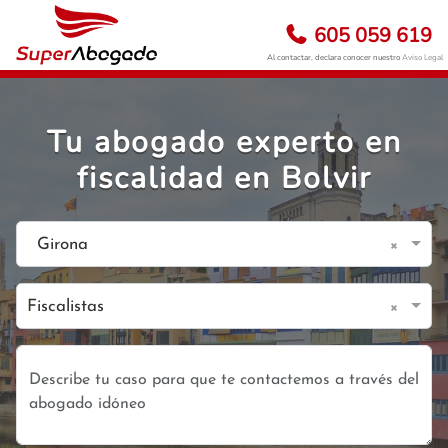
605 059 619
Al contactar, declara conocer nuestro
Aviso Legal
Tu abogado experto en
fiscalidad en Bolvir
×
Girona
×
Fiscalistas