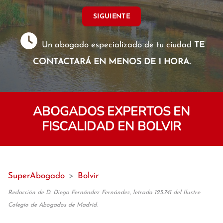
SIGUIENTE
Un abogado especializado de tu ciudad
TE
CONTACTARÁ EN MENOS DE 1 HORA.
ABOGADOS EXPERTOS EN
FISCALIDAD EN BOLVIR
SuperAbogado
>
Bolvir
Redacción de D. Diego Fernández Fernández, letrado 125.741 del Ilustre
Colegio de Abogados de Madrid.