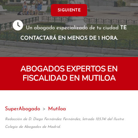
SIGUIENTE
Un abogado especializado de tu ciudad
TE
CONTACTARÁ EN MENOS DE 1 HORA.
ABOGADOS EXPERTOS EN
FISCALIDAD EN MUTILOA
SuperAbogado
>
Mutiloa
Redacción de D. Diego Fernández Fernández, letrado 125.741 del Ilustre
Colegio de Abogados de Madrid.