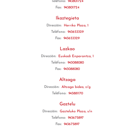
Teléfono:
943801724
Fax:
943801724
Ikaztegieta
Dirección:
Herriko Plaza, 1
Teléfono:
943653329
Fax:
943653329
Lazkao
Dirección:
Euskadi Enparantza, 1
Teléfono:
943088080
Fax:
943088080
Altzaga
Dirección:
Altzaga bidea, z/g
Teléfono:
943881170
Gaztelu
Dirección:
Gazteluko Plaza, s/n
Teléfono:
943675897
Fax:
943675897