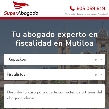
605 059 619
Al contactar, declara conocer nuestro
Aviso Legal
Tu abogado experto en
fiscalidad en Mutiloa
×
Gipuzkoa
×
Fiscalistas