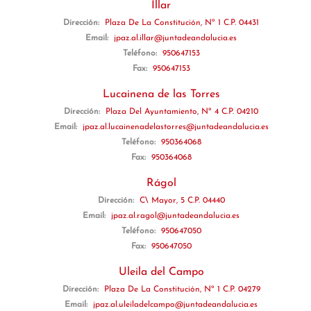
Íllar
Dirección:
Plaza De La Constitución, Nº 1 C.P. 04431
Email:
jpaz.al.illar@juntadeandalucia.es
Teléfono:
950647153
Fax:
950647153
Lucainena de las Torres
Dirección:
Plaza Del Ayuntamiento, Nº 4 C.P. 04210
Email:
jpaz.al.lucainenadelastorres@juntadeandalucia.es
Teléfono:
950364068
Fax:
950364068
Rágol
Dirección:
C\ Mayor, 5 C.P. 04440
Email:
jpaz.al.ragol@juntadeandalucia.es
Teléfono:
950647050
Fax:
950647050
Uleila del Campo
Dirección:
Plaza De La Constitución, Nº 1 C.P. 04279
Email:
jpaz.al.uleiladelcampo@juntadeandalucia.es