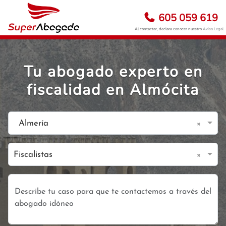
605 059 619
Al contactar, declara conocer nuestro
Aviso Legal
Tu abogado experto en
fiscalidad en Almócita
×
Almería
×
Fiscalistas