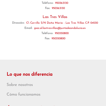
Teléfono:
950363130
Fax:
950363130
Las Tres Villas
Dirección:
C\ Cerrillo S/N Doña María - Las Tres Villas C.P. 04530
Email:
jpaz.al.lastresvillas@juntadeandalucia.es
Teléfono:
950350800
Fax:
950350800
Lo que nos diferencia
Sobre nosotros
Cómo funcionamos