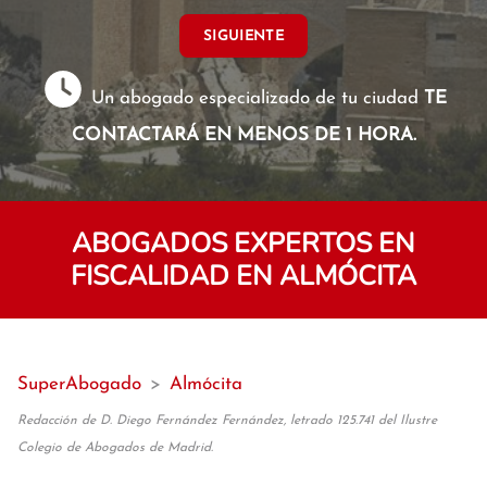
SIGUIENTE
Un abogado especializado de tu ciudad
TE
CONTACTARÁ EN MENOS DE 1 HORA.
ABOGADOS EXPERTOS EN
FISCALIDAD EN ALMÓCITA
SuperAbogado
>
Almócita
Redacción de D. Diego Fernández Fernández, letrado 125.741 del Ilustre
Colegio de Abogados de Madrid.