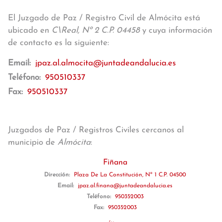
El Juzgado de Paz / Registro Civil de Almócita está
ubicado en
C\Real, Nº 2 C.P. 04458
y cuya información
de contacto es la siguiente:
Email:
jpaz.al.almocita@juntadeandalucia.es
Teléfono:
950510337
Fax:
950510337
Juzgados de Paz / Registros Civiles cercanos al
municipio de
Almócita
:
Fiñana
Dirección:
Plaza De La Constitución, Nº 1 C.P. 04500
Email:
jpaz.al.finana@juntadeandalucia.es
Teléfono:
950352003
Fax:
950352003