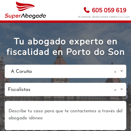
605 059 619
Al contactar, declara conocer nuestro
Aviso Legal
Tu abogado experto en
fiscalidad en Porto do Son
×
A Coruña
×
Fiscalistas