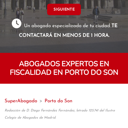
SIGUIENTE
Un abogado especializado de tu ciudad
TE
CONTACTARÁ EN MENOS DE 1 HORA.
ABOGADOS EXPERTOS EN
FISCALIDAD EN PORTO DO SON
SuperAbogado
>
Porto do Son
Redacción de D. Diego Fernández Fernández, letrado 125.741 del Ilustre
Colegio de Abogados de Madrid.