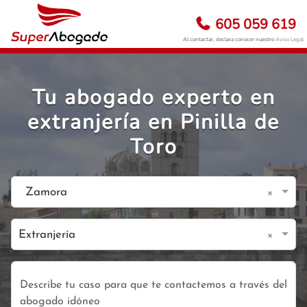
605 059 619
Al contactar, declara conocer nuestro
Aviso Legal
Tu abogado experto en
extranjería en Pinilla de
Toro
×
Zamora
×
Extranjería