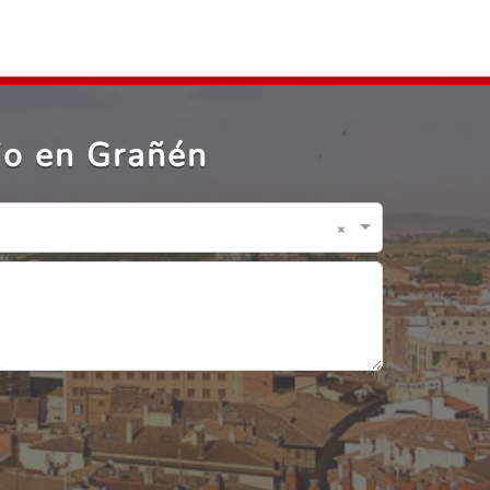
jo en Grañén
×