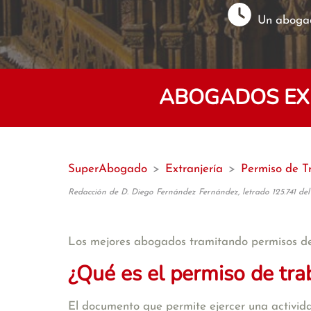
Un abogad
ABOGADOS EXP
SuperAbogado
>
Extranjería
>
Permiso de T
Redacción de D. Diego Fernández Fernández, letrado 125.741 del
Los mejores abogados tramitando permisos d
¿Qué es el permiso de tra
El documento que permite ejercer una activida