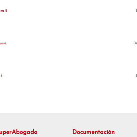
sta 5
lomé
Di
 4
SuperAbogado
Documentación