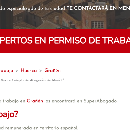
o especializado de tu ciudad
TE CONTACTARÁ EN MENO
ERTOS EN PERMISO DE TRAB
rabajo
>
Huesca
>
Grañén
 Ilustre Colegio de Abogados de Madrid.
e trabajo en
Grañén
los encontrará en SuperAbogado.
bajo?
d remunerada en territorio español.