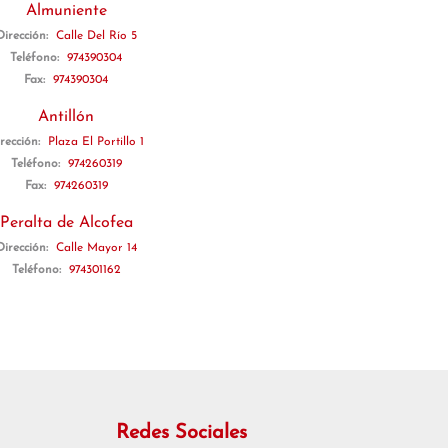
Almuniente
Dirección:
Calle Del Río 5
Teléfono:
974390304
Fax:
974390304
Antillón
rección:
Plaza El Portillo 1
Teléfono:
974260319
Fax:
974260319
Peralta de Alcofea
Dirección:
Calle Mayor 14
Teléfono:
974301162
Redes Sociales