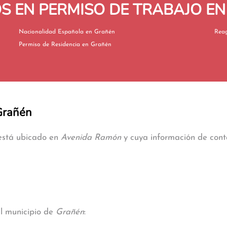
S EN PERMISO DE TRABAJO E
Nacionalidad Española en Grañén
Permiso de Residencia en Grañén
 Grañén
 está ubicado en
Avenida Ramón
y cuya información de conta
al municipio de
Grañén
: