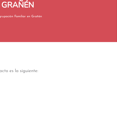
N GRAÑÉN
Reagrupación Familiar en Grañén
cto es la siguiente: