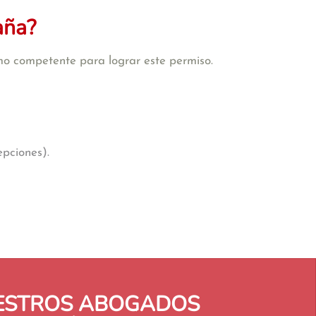
aña?
mo competente para lograr este permiso.
epciones).
UESTROS ABOGADOS