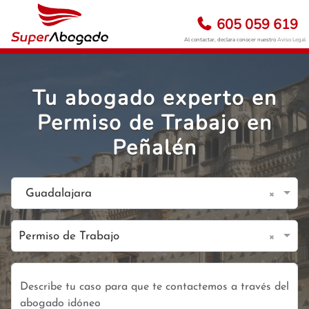
605 059 619
Al contactar, declara conocer nuestro
Aviso Legal
Tu abogado experto en
Permiso de Trabajo en
Peñalén
×
Guadalajara
×
Permiso de Trabajo