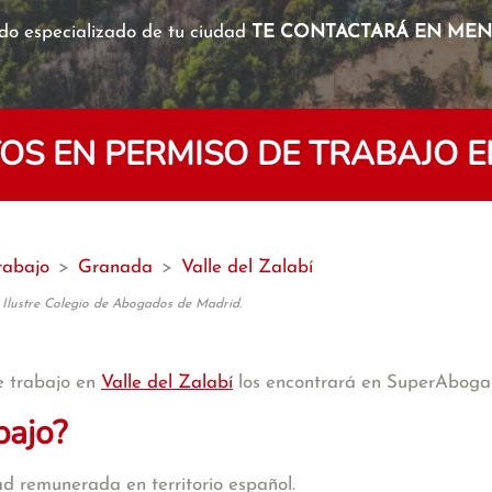
o especializado de tu ciudad
TE CONTACTARÁ EN MENO
S EN PERMISO DE TRABAJO EN
rabajo
>
Granada
>
Valle del Zalabí
 Ilustre Colegio de Abogados de Madrid.
e trabajo en
Valle del Zalabí
los encontrará en SuperAboga
bajo?
d remunerada en territorio español.