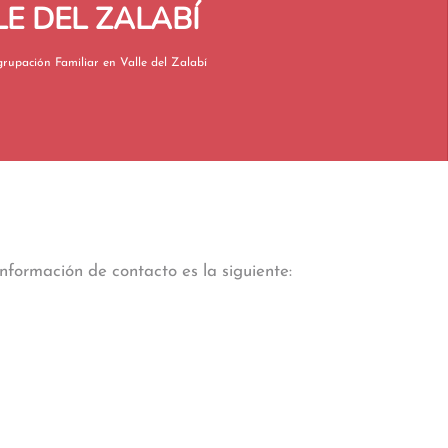
E DEL ZALABÍ
Reagrupación Familiar en Valle del Zalabí
nformación de contacto es la siguiente: