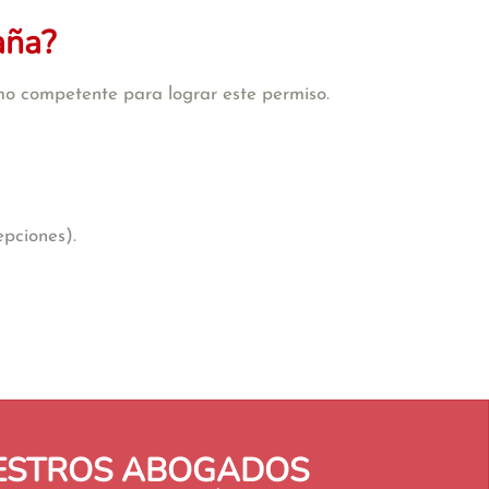
aña?
mo competente para lograr este permiso.
epciones).
UESTROS ABOGADOS