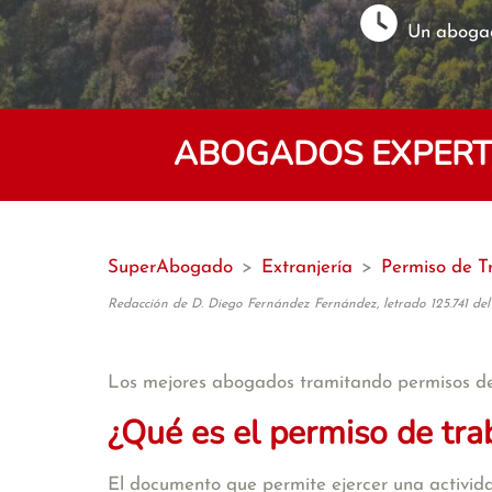
Un abogad
ABOGADOS EXPERTO
SuperAbogado
>
Extranjería
>
Permiso de T
Redacción de D. Diego Fernández Fernández, letrado 125.741 del
Los mejores abogados tramitando permisos d
¿Qué es el permiso de tra
El documento que permite ejercer una activida