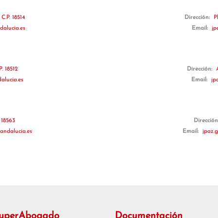
C.P. 18514
Dirección:
P
dalucia.es
Email:
jp
P. 18512
Dirección:
alucia.es
Email:
jp
. 18563
Direcció
andalucia.es
Email:
jpaz.
SuperAbogado
Documentación