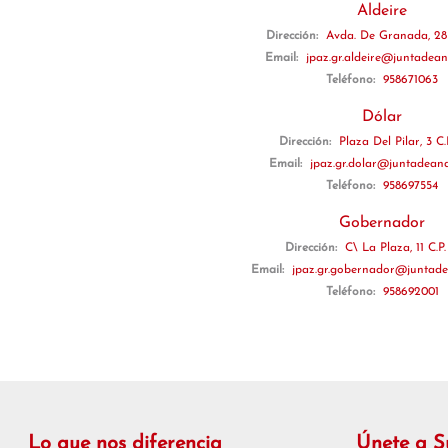
Aldeire
Dirección:
Avda. De Granada, 28 
Email:
jpaz.gr.aldeire@juntadean
Teléfono:
958671063
Dólar
Dirección:
Plaza Del Pilar, 3 C.
Email:
jpaz.gr.dolar@juntadeand
Teléfono:
958697554
Gobernador
Dirección:
C\ La Plaza, 11 C.P
Email:
jpaz.gr.gobernador@juntade
Teléfono:
958692001
Lo que nos diferencia
Únete a 