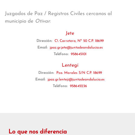
Juzgados de Paz / Registros Civiles cercanos al
municipio de
Otívar
:
Jete
Dirección:
C\ Carretera, Nº 50 C.P. 18699
Email:
jpaz.gr.jete@juntadeandalucia.es
Teléfono:
958645101
Lentegí
Dirección:
Pza. Morales S/N C.P. 18699
Email:
jpaz.gr.lenteji@juntadeandalucia.es
Teléfono:
958645236
Lo que nos diferencia