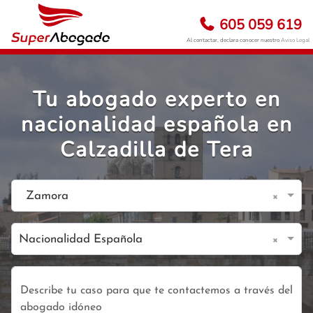
605 059 619
Al contactar, declara conocer nuestro
Aviso Legal
Tu abogado experto en
nacionalidad española en
Calzadilla de Tera
×
Zamora
×
Nacionalidad Española