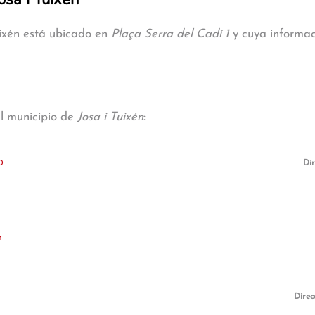
uixén está ubicado en
Plaça Serra del Cadí 1
y cuya informaci
al municipio de
Josa i Tuixén
:
0
Dir
n
Direc