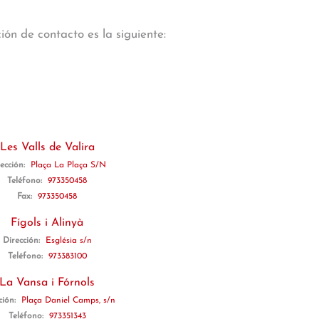
ón de contacto es la siguiente:
Les Valls de Valira
ección:
Plaça La Plaça S/N
Teléfono:
973350458
Fax:
973350458
Fígols i Alinyà
Dirección:
Església s/n
Teléfono:
973383100
La Vansa i Fórnols
ción:
Plaça Daniel Camps, s/n
Teléfono:
973351343