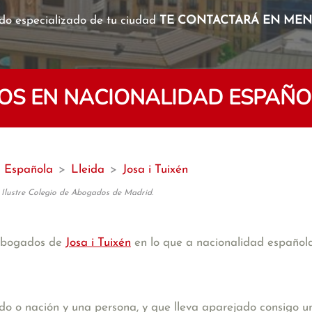
o especializado de tu ciudad
TE CONTACTARÁ EN MENO
S EN NACIONALIDAD ESPAÑOLA
d Española
>
Lleida
>
Josa i Tuixén
 Ilustre Colegio de Abogados de Madrid.
 abogados de
Josa i Tuixén
en lo que a nacionalidad española 
ado o nación y una persona, y que lleva aparejado consigo u