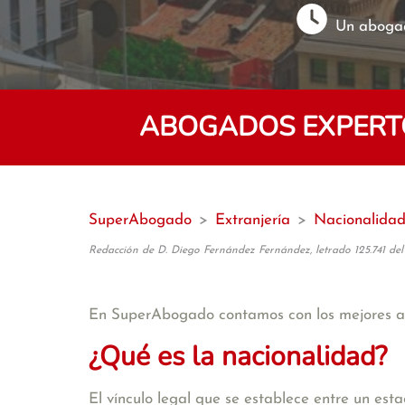
Un abogad
ABOGADOS EXPERTO
SuperAbogado
>
Extranjería
>
Nacionalida
Redacción de D. Diego Fernández Fernández, letrado 125.741 del
En SuperAbogado contamos con los mejores
¿Qué es la nacionalidad?
El vínculo legal que se establece entre un est