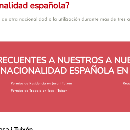
nalidad española?
de otra nacionalidad o la utilización durante más de tres añ
RECUENTES A NUESTROS A N
 NACIONALIDAD ESPAÑOLA EN J
Permiso de Residencia en Josa i Tuixén
Permiso de Trabajo en Josa i Tuixén
osa i Tuixén