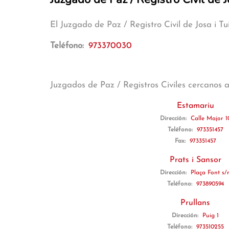
El Juzgado de Paz / Registro Civil de Josa i T
Teléfono:
973370030
Juzgados de Paz / Registros Civiles cercanos 
Estamariu
Dirección:
Calle Major 1
Teléfono:
973351457
Fax:
973351457
Prats i Sansor
Dirección:
Plaça Font s/
Teléfono:
973890594
Prullans
Dirección:
Puig 1
Teléfono:
973510255