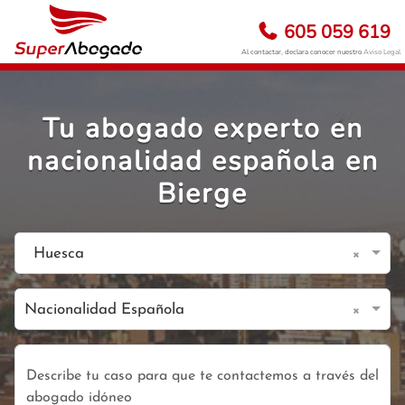
605 059 619
Al contactar, declara conocer nuestro
Aviso Legal
Tu abogado experto en
nacionalidad española en
Bierge
×
Huesca
×
Nacionalidad Española