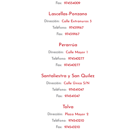
Fax:
974554009
Lascellas-Ponzano
Dirección:
Calle Extranuros 3
Teléfono:
974319167
Fax:
974319167
Perarrúa
Dirección:
Calle Mayor 1
Teléfono:
974540277
Fax:
974540277
Santaliestra y San Quílez
Dirección:
Calle Única S/N
Teléfono:
974541047
Fax:
974541047
Tolva
Dirección:
Plaza Mayor 2
Teléfono:
974543210
Fax:
974543210