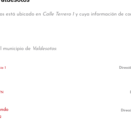
tos está ubicado en
Calle Terrero 1
y cuya información de con
al municipio de
Valdesotos
:
io 1
Direcci
/N
ando
Direcc
2