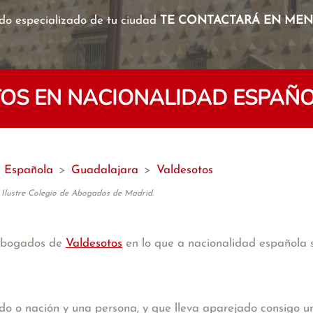
o especializado de tu ciudad
TE CONTACTARÁ EN MENO
OS EN NACIONALIDAD ESPAÑO
d Española
>
Guadalajara
>
Valdesotos
 Ilustre Colegio de Abogados de Madrid.
 abogados de
Valdesotos
en lo que a nacionalidad española s
ado o nación y una persona, y que lleva aparejado consigo u