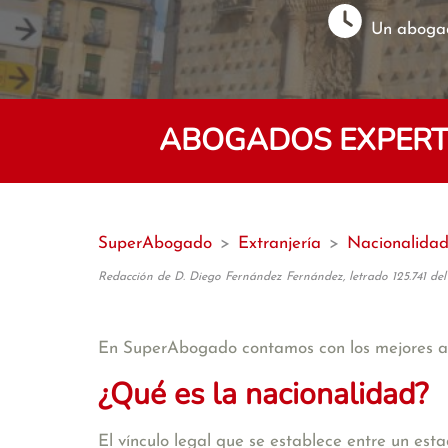
Un abogad
ABOGADOS EXPERT
SuperAbogado
>
Extranjería
>
Nacionalida
Redacción de D. Diego Fernández Fernández, letrado 125.741 del
En SuperAbogado contamos con los mejores
¿Qué es la nacionalidad?
El vínculo legal que se establece entre un est