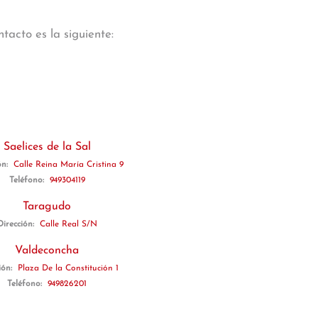
tacto es la siguiente:
Saelices de la Sal
ón:
Calle Reina María Cristina 9
Teléfono:
949304119
Taragudo
Dirección:
Calle Real S/N
Valdeconcha
ión:
Plaza De la Constitución 1
Teléfono:
949826201