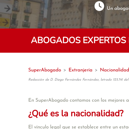
Un abogad
ABOGADOS EXPERTOS 
SuperAbogado
>
Extranjería
>
Nacionalida
Redacción de D. Diego Fernández Fernández, letrado 125.741 del
En SuperAbogado contamos con los mejores
¿Qué es la nacionalidad?
El vínculo legal que se establece entre un est