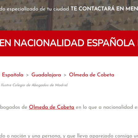
o especializado de tu ciudad
TE CONTACTARÁ EN MENO
EN NACIONALIDAD ESPAÑOLA 
d Española
>
Guadalajara
>
Olmeda de Cobeta
 Ilustre Colegio de Abogados de Madrid.
 abogados de
Olmeda de Cobeta
en lo que a nacionalidad es
ado o nación y una persona, y que lleva aparejado consigo u