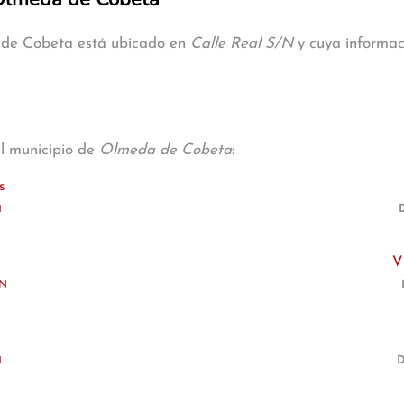
a de Cobeta está ubicado en
Calle Real S/N
y cuya informaci
al municipio de
Olmeda de Cobeta
:
s
1
D
V
/N
1
D