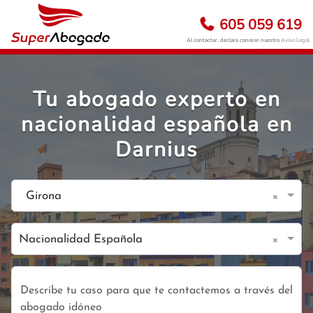
605 059 619
Al contactar, declara conocer nuestro
Aviso Legal
Tu abogado experto en
nacionalidad española en
Darnius
×
Girona
×
Nacionalidad Española