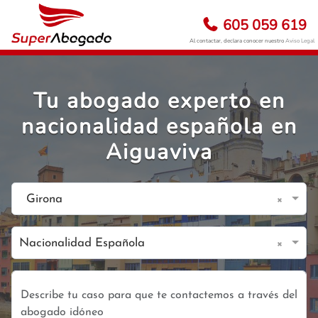
605 059 619
Al contactar, declara conocer nuestro
Aviso Legal
Tu abogado experto en
nacionalidad española en
Aiguaviva
×
Girona
×
Nacionalidad Española