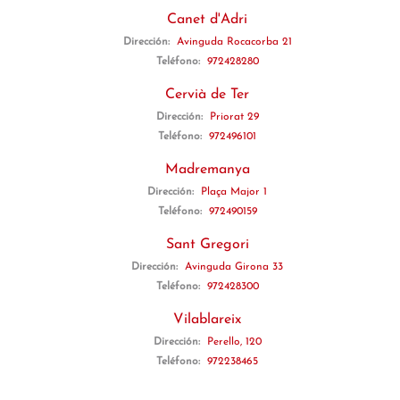
Canet d'Adri
Dirección:
Avinguda Rocacorba 21
Teléfono:
972428280
Cervià de Ter
Dirección:
Priorat 29
Teléfono:
972496101
Madremanya
Dirección:
Plaça Major 1
Teléfono:
972490159
Sant Gregori
Dirección:
Avinguda Girona 33
Teléfono:
972428300
Vilablareix
Dirección:
Perello, 120
Teléfono:
972238465