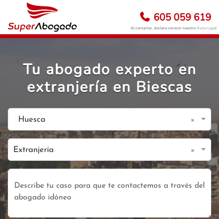
605 059 619
Al contactar, declara conocer nuestro
Aviso Legal
Tu abogado experto en
extranjería en Biescas
×
Huesca
×
Extranjería