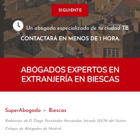
SIGUIENTE
Un abogado especializado de tu ciudad
TE
CONTACTARÁ EN MENOS DE 1 HORA.
ABOGADOS EXPERTOS EN
EXTRANJERÍA EN BIESCAS
SuperAbogado
>
Biescas
Redacción de D. Diego Fernández Fernández, letrado 125.741 del Ilustre
Colegio de Abogados de Madrid.