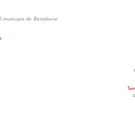
al municipio de
Benabarre
:
5
San
D
1