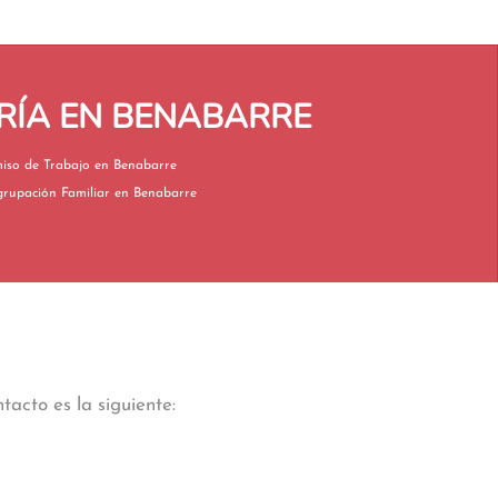
RÍA EN BENABARRE
Permiso de Trabajo en Benabarre
Reagrupación Familiar en Benabarre
acto es la siguiente: