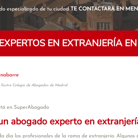
o especializado de tu ciudad
TE CONTACTARÁ EN MENO
XPERTOS EN EXTRANJERÍA E
nabarre
 Ilustre Colegio de Abogados de Madrid.
tá en SuperAbogado
un abogado experto en extranjerí
a día los profesionales de la rama de extranjería. Algunos d