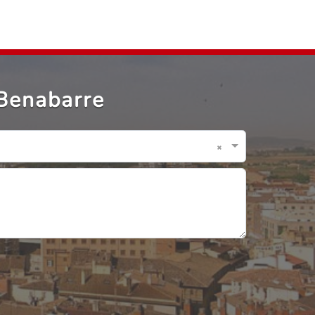
 Benabarre
×