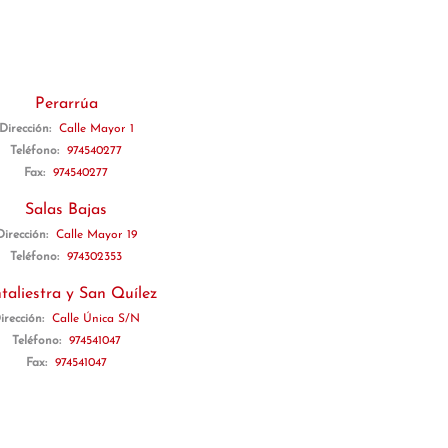
Perarrúa
Dirección:
Calle Mayor 1
Teléfono:
974540277
Fax:
974540277
Salas Bajas
Dirección:
Calle Mayor 19
Teléfono:
974302353
taliestra y San Quílez
irección:
Calle Única S/N
Teléfono:
974541047
Fax:
974541047