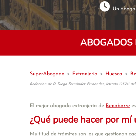
Un abogad
ABOGADOS E
SuperAbogado
>
Extranjería
>
Huesca
>
Be
Redacción de D. Diego Fernández Fernández, letrado 125.741 del
El mejor abogado extranjería de
Benabarre
es
¿Qué puede hacer por mí 
Multitud de trámites son los que gestionan cad