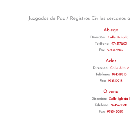
Juzgados de Paz / Registros Civiles cercanos 
Abiego
Dirección:
Calle Uchallo 
Teléfono:
974317203
Fax:
974317203
Azlor
Dirección:
Calle Alta 2
Teléfono:
974319213
Fax:
974319213
Olvena
Dirección:
Calle Iglesia 
Teléfono:
974545080
Fax:
974545080