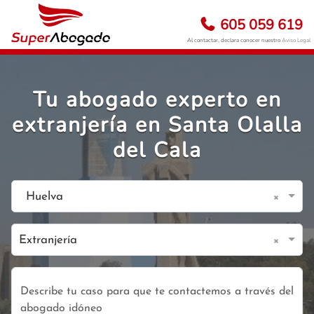
605 059 619
Al contactar, declara conocer nuestro
Aviso Legal
Tu abogado experto en
extranjería en Santa Olalla
del Cala
×
Huelva
×
Extranjería