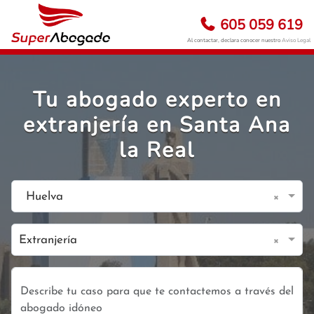
605 059 619
Al contactar, declara conocer nuestro
Aviso Legal
Tu abogado experto en
extranjería en Santa Ana
la Real
×
Huelva
×
Extranjería