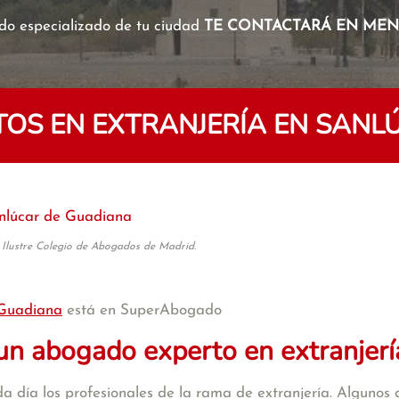
o especializado de tu ciudad
TE CONTACTARÁ EN MENO
OS EN EXTRANJERÍA EN SANL
nlúcar de Guadiana
 Ilustre Colegio de Abogados de Madrid.
 Guadiana
está en SuperAbogado
un abogado experto en extranjerí
a día los profesionales de la rama de extranjería. Algunos d