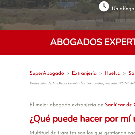
Un abogad
ABOGADOS EXPERT
SuperAbogado
>
Extranjería
>
Huelva
>
Sa
Redacción de D. Diego Fernández Fernández, letrado 125.741 del
El mejor abogado extranjería de
Sanlúcar de
¿Qué puede hacer por mí 
Multitud de trámites son los que gestionan cad