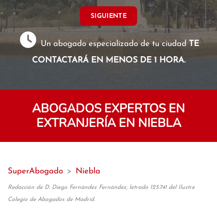
SIGUIENTE
Un abogado especializado de tu ciudad
TE
CONTACTARÁ EN MENOS DE 1 HORA.
ABOGADOS EXPERTOS EN
EXTRANJERÍA EN NIEBLA
SuperAbogado
>
Niebla
Redacción de D. Diego Fernández Fernández, letrado 125.741 del Ilustre
Colegio de Abogados de Madrid.