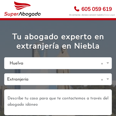
605 059 619
Al contactar, declara conocer nuestro
Aviso Legal
Tu abogado experto en
extranjería en Niebla
×
Huelva
×
Extranjería