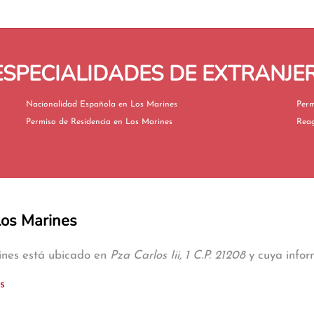
SPECIALIDADES DE EXTRANJER
Nacionalidad Española en Los Marines
Permiso de Residencia en Los Marines
Los Marines
rines está ubicado en
Pza Carlos Iii, 1 C.P. 21208
y cuya infor
s