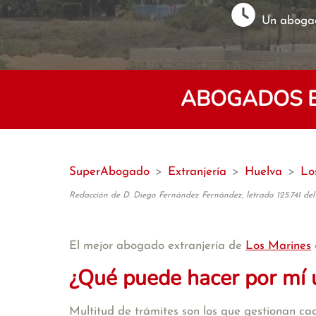
Un abogad
ABOGADOS E
SuperAbogado
>
Extranjería
>
Huelva
>
Lo
Redacción de D. Diego Fernández Fernández, letrado 125.741 del
El mejor abogado extranjería de
Los Marines
¿Qué puede hacer por mí 
Multitud de trámites son los que gestionan cad