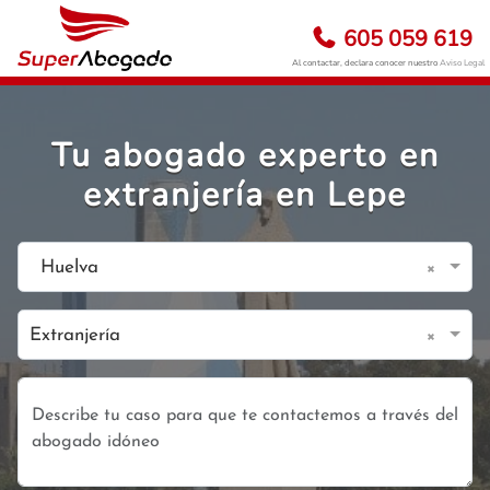
605 059 619
Al contactar, declara conocer nuestro
Aviso Legal
Tu abogado experto en
extranjería en Lepe
×
Huelva
×
Extranjería