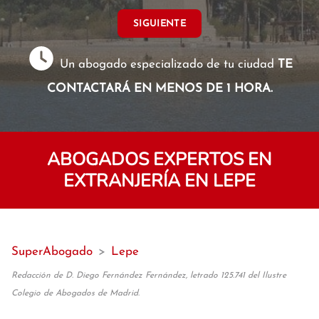
SIGUIENTE
Un abogado especializado de tu ciudad
TE
CONTACTARÁ EN MENOS DE 1 HORA.
ABOGADOS EXPERTOS EN
EXTRANJERÍA EN LEPE
SuperAbogado
>
Lepe
Redacción de D. Diego Fernández Fernández, letrado 125.741 del Ilustre
Colegio de Abogados de Madrid.