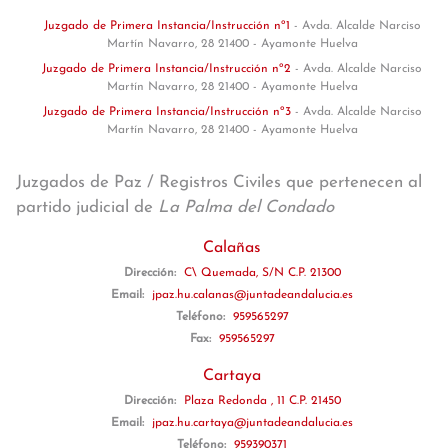
Juzgado de Primera Instancia/Instrucción nº1
- Avda. Alcalde Narciso
Martín Navarro, 28 21400 - Ayamonte Huelva
Juzgado de Primera Instancia/Instrucción nº2
- Avda. Alcalde Narciso
Martín Navarro, 28 21400 - Ayamonte Huelva
Juzgado de Primera Instancia/Instrucción nº3
- Avda. Alcalde Narciso
Martín Navarro, 28 21400 - Ayamonte Huelva
Juzgados de Paz / Registros Civiles que pertenecen al
partido judicial de
La Palma del Condado
Calañas
Dirección:
C\ Quemada, S/N C.P. 21300
Email:
jpaz.hu.calanas@juntadeandalucia.es
Teléfono:
959565297
Fax:
959565297
Cartaya
Dirección:
Plaza Redonda , 11 C.P. 21450
Email:
jpaz.hu.cartaya@juntadeandalucia.es
Teléfono:
959390371