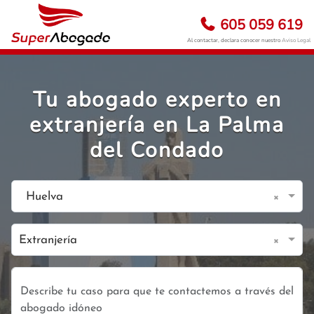
605 059 619
Al contactar, declara conocer nuestro
Aviso Legal
Tu abogado experto en
extranjería en La Palma
del Condado
×
Huelva
×
Extranjería