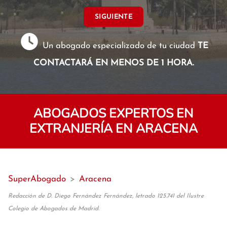
SIGUIENTE
Un abogado especializado de tu ciudad
TE
CONTACTARÁ EN MENOS DE 1 HORA.
ABOGADOS EXPERTOS EN
EXTRANJERÍA EN ARACENA
SuperAbogado
>
Aracena
Redacción de D. Diego Fernández Fernández, letrado 125.741 del Ilustre
Colegio de Abogados de Madrid.