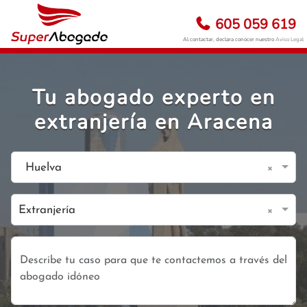
605 059 619
Al contactar, declara conocer nuestro
Aviso Legal
Tu abogado experto en
extranjería en Aracena
×
Huelva
×
Extranjería