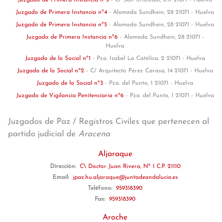
Juzgado de Primera Instancia nº3
- C/ San Cristóbal, s/n 21071 - Huelva
Juzgado de Primera Instancia nº4
- Alameda Sundhein, 28 21071 - Huelva
Juzgado de Primera Instancia nº5
- Alameda Sundhein, 28 21071 - Huelva
Juzgado de Primera Instancia nº6
- Alameda Sundhein, 28 21071 -
Huelva
Juzgado de lo Social nº1
- Pza. Isabel La Católica, 2 21071 - Huelva
Juzgado de lo Social nº2
- C/ Arquitecto Pérez Carasa, 14 21071 - Huelva
Juzgado de lo Social nº3
- Pza. del Punto, 1 21071 - Huelva
Juzgado de Vigilancia Penitenciaria nº6
- Pza. del Punto, 1 21071 - Huelva
Juzgados de Paz / Registros Civiles que pertenecen al
partido judicial de
Aracena
Aljaraque
Dirección:
C\ Doctor Juan Rivera, Nº 1 C.P. 21110
Email:
jpaz.hu.aljaraque@juntadeandalucia.es
Teléfono:
959318390
Fax:
959318390
Aroche