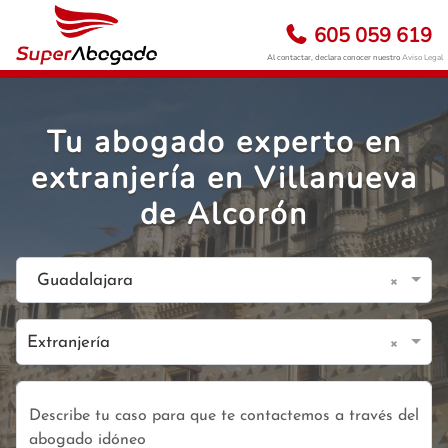
605 059 619
Al contactar, declara conocer nuestro
Aviso Legal
Tu abogado experto en
extranjería en Villanueva
de Alcorón
×
Guadalajara
×
Extranjería