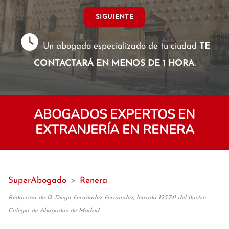
SIGUIENTE
Un abogado especializado de tu ciudad
TE
CONTACTARÁ EN MENOS DE 1 HORA.
ABOGADOS EXPERTOS EN
EXTRANJERÍA EN RENERA
SuperAbogado
>
Renera
Redacción de D. Diego Fernández Fernández, letrado 125.741 del Ilustre
Colegio de Abogados de Madrid.