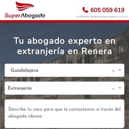
605 059 619
Al contactar, declara conocer nuestro
Aviso Legal
Tu abogado experto en
extranjería en Renera
×
Guadalajara
×
Extranjería