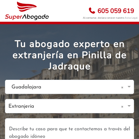
605 059 619
Al contactar, declara conocer nuestro
Aviso Legal
Tu abogado experto en
extranjería en Pinilla de
Jadraque
×
Guadalajara
×
Extranjería