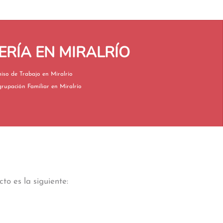
ERÍA EN MIRALRÍO
Permiso de Trabajo en Miralrío
Reagrupación Familiar en Miralrío
to es la siguiente: