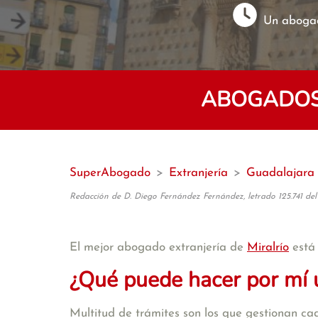
Un abogad
ABOGADOS 
SuperAbogado
>
Extranjería
>
Guadalajara
Redacción de D. Diego Fernández Fernández, letrado 125.741 del
El mejor abogado extranjería de
Miralrío
está
¿Qué puede hacer por mí 
Multitud de trámites son los que gestionan cad