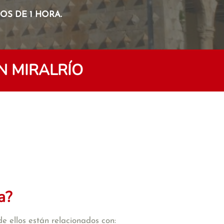
S DE 1 HORA.
N MIRALRÍO
a?
e ellos están relacionados con: