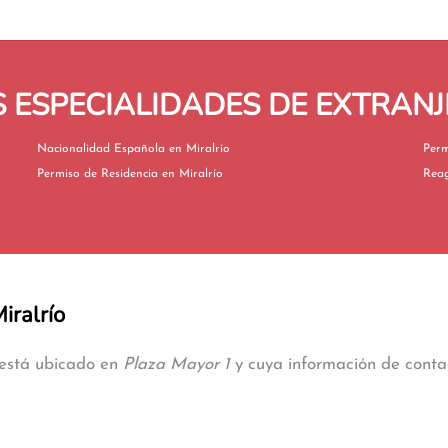
ESPECIALIDADES DE EXTRANJ
Nacionalidad Española en Miralrío
Permiso de Residencia en Miralrío
iralrío
o está ubicado en
Plaza Mayor 1
y cuya información de contac