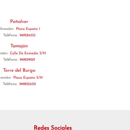
Peñalver
Dirección:
Plaza España 1
Teléfono:
949284333
Tamajón
cción:
Calle De Enmedio S/N
Teléfono:
949859001
Torre del Burgo
rección:
Plaza España S/N
Teléfono:
949852650
Redes Sociales