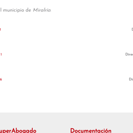
al municipio de
Miralrío
:
1
1
Dire
16
Di
SuperAbogado
Documentación