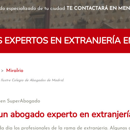
o especializado de tu ciudad
TE CONTACTARÁ EN MENO
EXPERTOS EN EXTRANJERÍA E
>
Miralrío
 Ilustre Colegio de Abogados de Madrid.
 en SuperAbogado
un abogado experto en extranjerí
a día los profesionales de la rama de extranjería. Algunos d