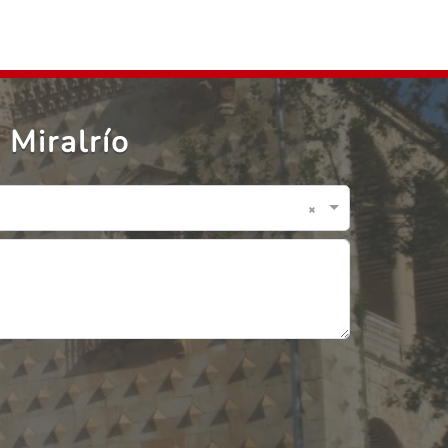
 Miralrío
×