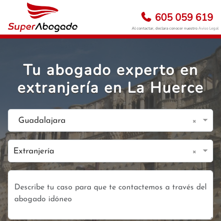
605 059 619
Al contactar, declara conocer nuestro
Aviso Legal
Tu abogado experto en
extranjería en La Huerce
×
Guadalajara
×
Extranjería