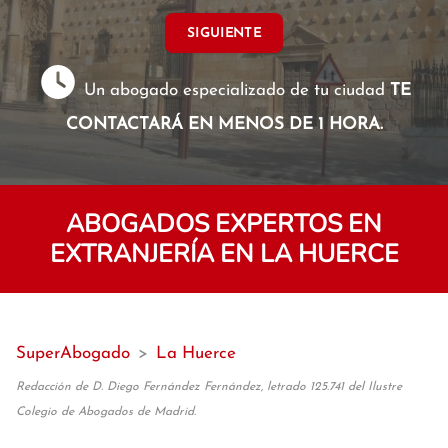
SIGUIENTE
Un abogado especializado de tu ciudad
TE
CONTACTARÁ EN MENOS DE 1 HORA.
ABOGADOS EXPERTOS EN
EXTRANJERÍA EN LA HUERCE
SuperAbogado
>
La Huerce
Redacción de D. Diego Fernández Fernández, letrado 125.741 del Ilustre
Colegio de Abogados de Madrid.