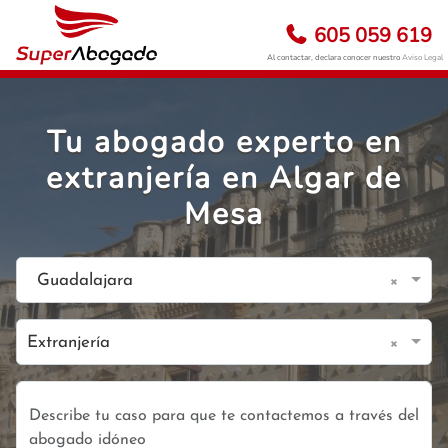
605 059 619
Al contactar, declara conocer nuestro
Aviso Legal
Tu abogado experto en
extranjería en Algar de
Mesa
×
Guadalajara
×
Extranjería