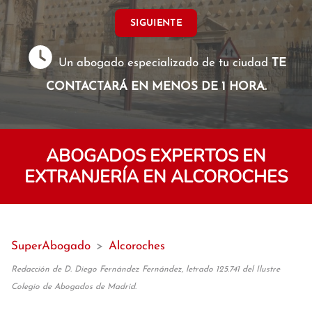
SIGUIENTE
Un abogado especializado de tu ciudad
TE
CONTACTARÁ EN MENOS DE 1 HORA.
ABOGADOS EXPERTOS EN
EXTRANJERÍA EN ALCOROCHES
SuperAbogado
>
Alcoroches
Redacción de D. Diego Fernández Fernández, letrado 125.741 del Ilustre
Colegio de Abogados de Madrid.