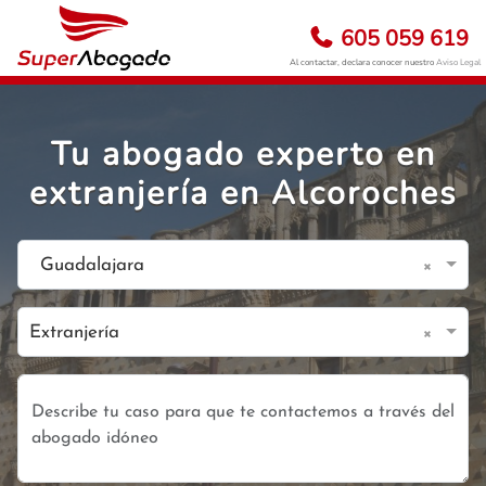
605 059 619
Al contactar, declara conocer nuestro
Aviso Legal
Tu abogado experto en
extranjería en Alcoroches
×
Guadalajara
×
Extranjería