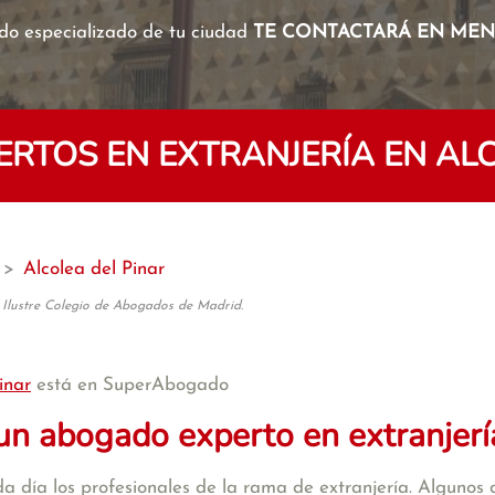
o especializado de tu ciudad
TE CONTACTARÁ EN MENO
RTOS EN EXTRANJERÍA EN ALC
>
Alcolea del Pinar
 Ilustre Colegio de Abogados de Madrid.
inar
está en SuperAbogado
un abogado experto en extranjerí
a día los profesionales de la rama de extranjería. Algunos d