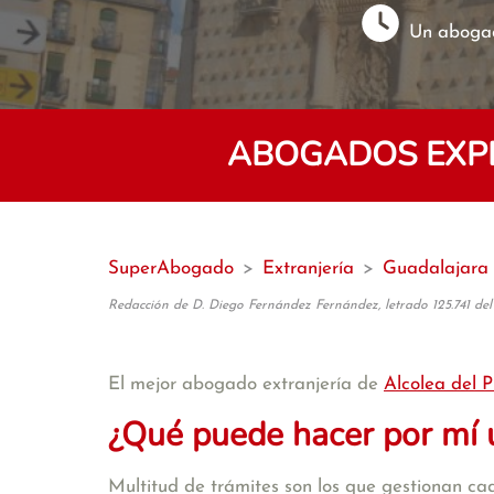
Un abogad
ABOGADOS EXPE
SuperAbogado
>
Extranjería
>
Guadalajara
Redacción de D. Diego Fernández Fernández, letrado 125.741 del
El mejor abogado extranjería de
Alcolea del P
¿Qué puede hacer por mí 
Multitud de trámites son los que gestionan cad