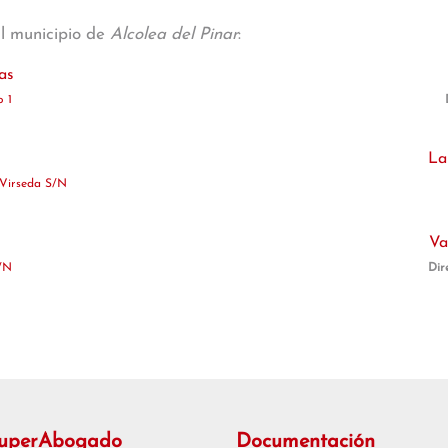
al municipio de
Alcolea del Pinar
:
as
o 1
La
 Virseda S/N
Va
/N
Dir
SuperAbogado
Documentación