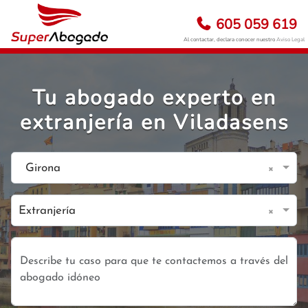
605 059 619
Al contactar, declara conocer nuestro
Aviso Legal
Tu abogado experto en
extranjería en Viladasens
×
Girona
×
Extranjería