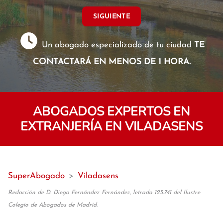
SIGUIENTE
Un abogado especializado de tu ciudad
TE
CONTACTARÁ EN MENOS DE 1 HORA.
ABOGADOS EXPERTOS EN
EXTRANJERÍA EN VILADASENS
SuperAbogado
>
Viladasens
Redacción de D. Diego Fernández Fernández, letrado 125.741 del Ilustre
Colegio de Abogados de Madrid.