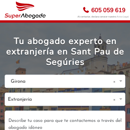
605 059 619
Al contactar, declara conocer nuestro
Aviso Legal
Tu abogado experto en
extranjería en Sant Pau de
Segúries
×
Girona
×
Extranjería