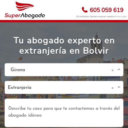
605 059 619
Al contactar, declara conocer nuestro
Aviso Legal
Tu abogado experto en
extranjería en Bolvir
×
Girona
×
Extranjería