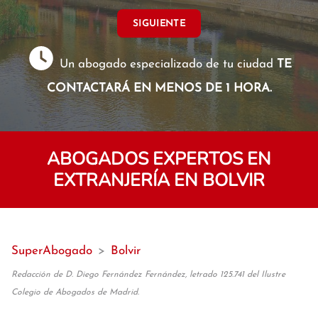
SIGUIENTE
Un abogado especializado de tu ciudad
TE
CONTACTARÁ EN MENOS DE 1 HORA.
ABOGADOS EXPERTOS EN
EXTRANJERÍA EN BOLVIR
SuperAbogado
>
Bolvir
Redacción de D. Diego Fernández Fernández, letrado 125.741 del Ilustre
Colegio de Abogados de Madrid.