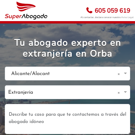
605 059 619
Al contactar, declara conocer nuestro
Aviso Legal
Tu abogado experto en
extranjería en Orba
×
Alicante/Alacant
×
Extranjería