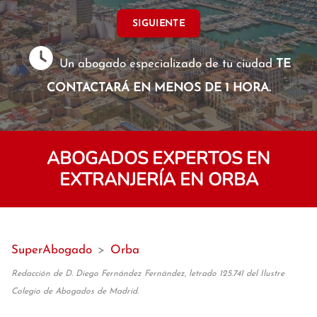
SIGUIENTE
Un abogado especializado de tu ciudad
TE
CONTACTARÁ EN MENOS DE 1 HORA.
ABOGADOS EXPERTOS EN
EXTRANJERÍA EN ORBA
SuperAbogado
>
Orba
Redacción de D. Diego Fernández Fernández, letrado 125.741 del Ilustre
Colegio de Abogados de Madrid.