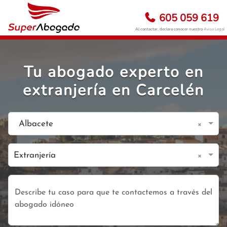
605 059 619
Al contactar, declara conocer nuestro
Aviso Legal
Tu abogado experto en
extranjería en Carcelén
×
Albacete
×
Extranjería