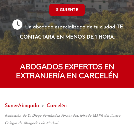
SIGUIENTE
Un abogado especializado de tu ciudad
TE
CONTACTARÁ EN MENOS DE 1 HORA.
ABOGADOS EXPERTOS EN
EXTRANJERÍA EN CARCELÉN
SuperAbogado
>
Carcelén
Redacción de D. Diego Fernández Fernández, letrado 125.741 del Ilustre
Colegio de Abogados de Madrid.