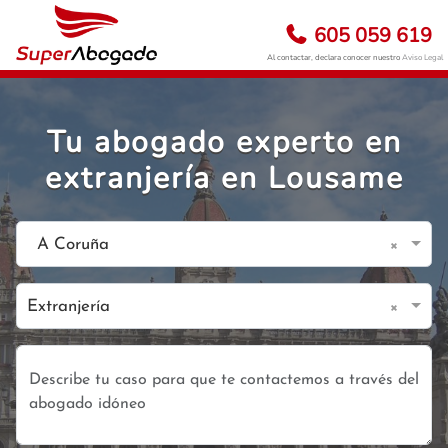
605 059 619
Al contactar, declara conocer nuestro
Aviso Legal
Tu abogado experto en
extranjería en Lousame
×
A Coruña
×
Extranjería