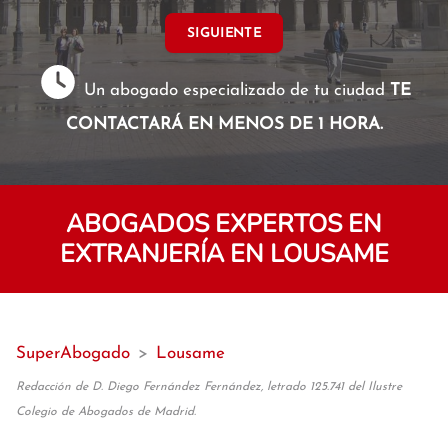
SIGUIENTE
Un abogado especializado de tu ciudad
TE
CONTACTARÁ EN MENOS DE 1 HORA.
ABOGADOS EXPERTOS EN
EXTRANJERÍA EN LOUSAME
SuperAbogado
>
Lousame
Redacción de D. Diego Fernández Fernández, letrado 125.741 del Ilustre
Colegio de Abogados de Madrid.