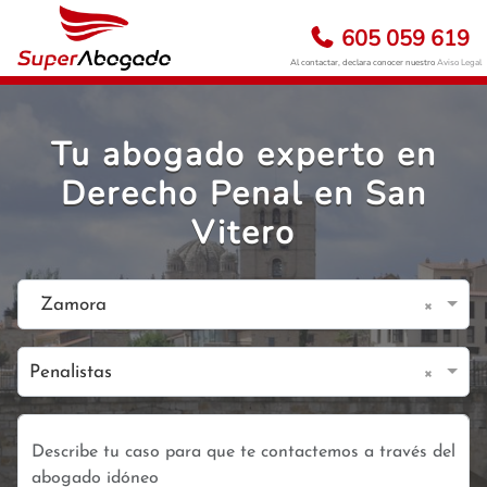
605 059 619
Al contactar, declara conocer nuestro
Aviso Legal
Tu abogado experto en
Derecho Penal en San
Vitero
×
Zamora
×
Penalistas