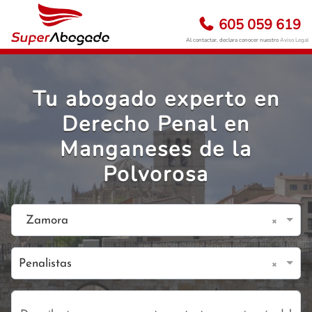
605 059 619
Al contactar, declara conocer nuestro
Aviso Legal
Tu abogado experto en
Derecho Penal en
Manganeses de la
Polvorosa
×
Zamora
×
Penalistas